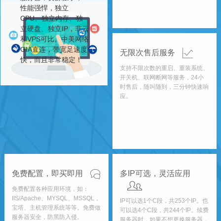
性能强悍，独立
CPU、独立内存、独
立硬盘、独立IP，非云
和VPS可比。中美网络
GIA直连，带宽足速度
无限次售后服务
快，而且非常稳定！
支持不限次数的重启、重装系统、
开关机、联网断网等服务，24小
时售后，随叫随到，三分钟快速响
应。
免费配置，即买即用
多IP可选，灵活应用
免费配置各种应用环境，如：
IIS/Apache、MYSQL、MSSQL，
IP可以选1个C段，共253个IP。也
宝塔、主机管理系统等等。免费做
可以选4个C段，共244个IP。续费
服务器安全，防黑防入侵。
服务器时，如果不想更换服务器，