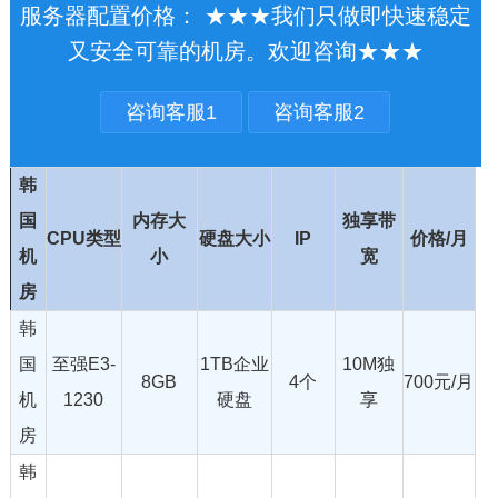
服务器配置价格： ★★★我们只做即快速稳定
又安全可靠的机房。欢迎咨询★★★
咨询客服1
咨询客服2
韩
国
内存大
独享带
CPU类型
硬盘大小
IP
价格/月
机
小
宽
房
韩
国
至强E3-
1TB企业
10M独
8GB
4个
700元/月
机
1230
硬盘
享
房
韩