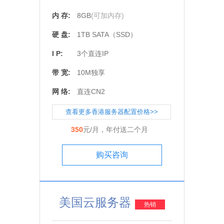
内 存:
8GB
(可加内存)
硬 盘:
1TB SATA（SSD）
I P:
3个直连IP
带 宽:
10M独享
网 络:
直连CN2
查看更多香港服务器配置价格>>
350
元/月，年付送二个月
购买咨询
美国云服务器
热销