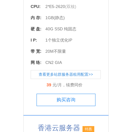
CPU:
2*E5-2620
(双核)
内 存:
1GB(静态
)
硬 盘:
40G SSD 纯固态
I P:
1个独立优化IP
带 宽:
20M不限量
网 络:
CN2 GIA
查看更多站群服务器租用配置>>
39
元/月，续费同价
购买咨询
香港云服务器
特惠