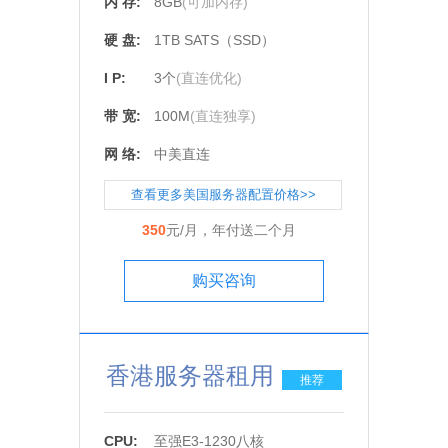
内 存:
8GB
(可加内存)
硬 盘:
1TB SATS（SSD）
I P:
3个
(直连优化)
带 宽:
100M
(直连独享)
网 络:
中美直连
查看更多美国服务器配置价格>>
350
元/月，年付送二个月
购买咨询
香港服务器租用
推荐
CPU:
至强E3-1230八核