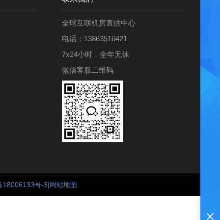
全球互联机房直供中心
电话：13863516421
7x24小时，全年无休
微信客服二维码
18006133号-3
|
网站地图